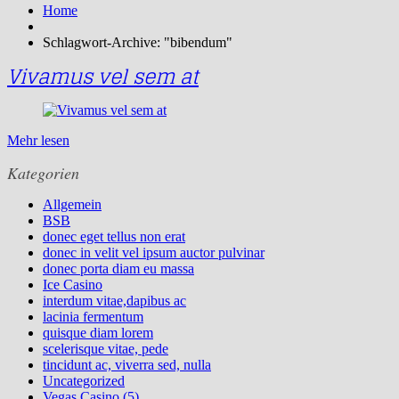
Home
Schlagwort-Archive: "bibendum"
Vivamus vel sem at
Mehr lesen
Kategorien
Allgemein
BSB
donec eget tellus non erat
donec in velit vel ipsum auctor pulvinar
donec porta diam eu massa
Ice Casino
interdum vitae,dapibus ac
lacinia fermentum
quisque diam lorem
scelerisque vitae, pede
tincidunt ac, viverra sed, nulla
Uncategorized
Vegas Casino (5)