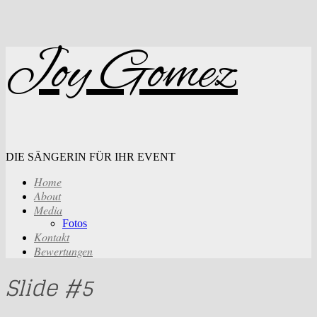
Joy Gomez
DIE SÄNGERIN FÜR IHR EVENT
Home
About
Media
Fotos
Kontakt
Bewertungen
Slide #5